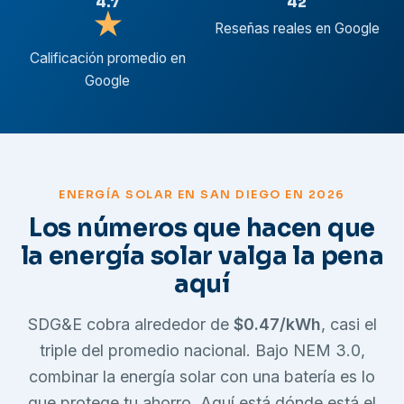
4.7
42
★
Reseñas reales en Google
Calificación promedio en
Google
ENERGÍA SOLAR EN SAN DIEGO EN 2026
Los números que hacen que
la energía solar valga la pena
aquí
SDG&E cobra alrededor de
$0.47/kWh
, casi el
triple del promedio nacional. Bajo NEM 3.0,
combinar la energía solar con una batería es lo
que protege tu ahorro. Aquí está dónde está el