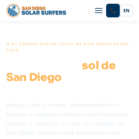
EN
☀ EL EQUIPO SOLAR LOCAL DE SAN DIEGO DESDE
2013
Aprovecha el
sol de
San Diego
y reduce tu
factura de SDG&E.
Energía solar premium, almacenamiento en
baterías y carga de vehículos eléctricos para
hogares y negocios en todo el Condado de
San Diego. Nosotros nos encargamos del