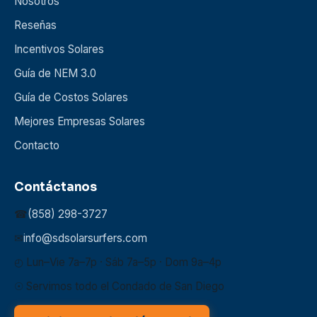
Nosotros
Reseñas
Incentivos Solares
Guía de NEM 3.0
Guía de Costos Solares
Mejores Empresas Solares
Contacto
Contáctanos
☎
(858) 298-3727
✉
info@sdsolarsurfers.com
◴ Lun–Vie 7a–7p · Sáb 7a–5p · Dom 9a–4p
☉ Servimos todo el Condado de San Diego