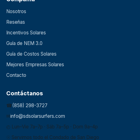
Nosotros
Reseñas
Incentivos Solares
Guía de NEM 3.0
Guía de Costos Solares
Mejores Empresas Solares
Contacto
Contáctanos
☎
(858) 298-3727
✉
info@sdsolarsurfers.com
◴ Lun–Vie 7a–7p · Sáb 7a–5p · Dom 9a–4p
☉ Servimos todo el Condado de San Diego