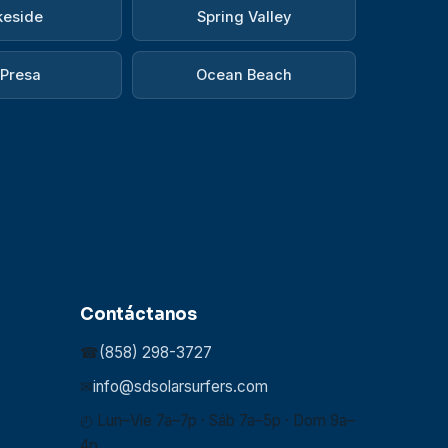
keside
Spring Valley
 Presa
Ocean Beach
Contáctanos
☎
(858) 298-3727
✉
info@sdsolarsurfers.com
◴ Lun–Vie 7a–7p · Sáb 7a–5p · Dom 9a–
4p