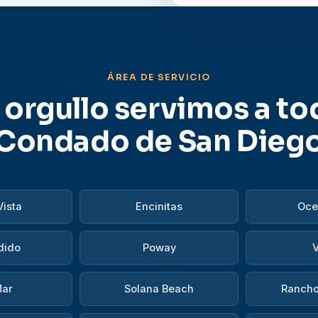
ÁREA DE SERVICIO
orgullo servimos a to
Condado de San Dieg
Vista
Encinitas
Oce
dido
Poway
V
Mar
Solana Beach
Rancho