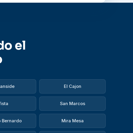
do el
o
anside
El Cajon
ista
San Marcos
 Bernardo
Mira Mesa