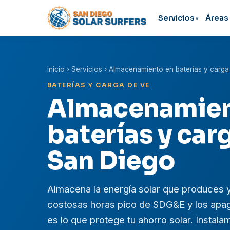
Servicios
Áreas 
Inicio
› Servicios › Almacenamiento en baterías y carg
BATERÍAS Y CARGA DE VE
Almacenamien
baterías y car
San Diego
Almacena la energía solar que produces y
costosas horas pico de SDG&E y los apag
es lo que protege tu ahorro solar. Insta