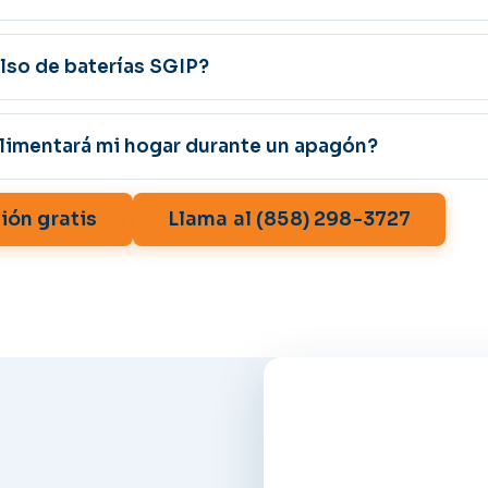
lso de baterías SGIP?
alimentará mi hogar durante un apagón?
ión gratis
Llama al (858) 298-3727