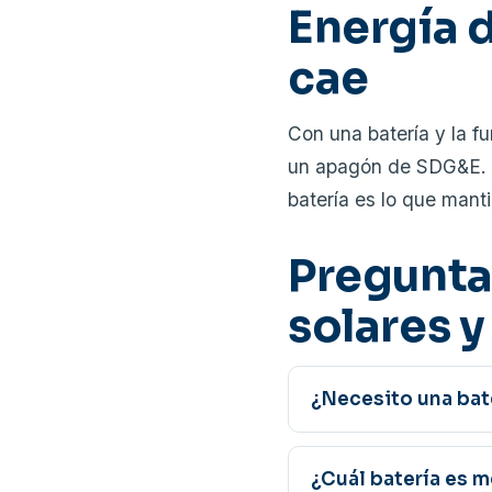
Energía d
cae
Con una batería y la f
un apagón de SDG&E. L
batería es lo que mant
Pregunta
solares y
¿Necesito una bate
¿Cuál batería es 